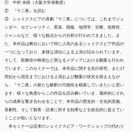
①　中村 未樹（大阪大学准教授）

②　『十二夜』を読む 

③　シェイクスピアの喜劇『十二夜』については、これまでジェ
ンダー、セクシャリティ、変装、階級、地理学、宗教、祝祭性、
ジャンルなど、様々な観点からの分析が行われてきました。ま
た、本作品は舞台において特に人気のあるシェイクスピア作品の
一つになっており、多様な演出による上演が試みられています。
そして、歌舞伎や映画など異なるメディアにおける翻案も行われ
ています。このセミナーでは、本作品に関する先行研究、また17
世紀から現在までにおける上演および翻案の状況を踏まえなが
ら、『十二夜』の新たな解釈の可能性を模索していきたいと思い
ます。様々な角度からこの作品を読み解いていき、最終的にそれ
らの成果を繋ぎ合わせることで、本作品の歴史的・文化的意義、
喜劇性、そして観客・読者に対する効果などを総合的に捉えてい
くことが狙いとなります。

　本セミナーは従来のシェイクスピア・ワークショップの代わり