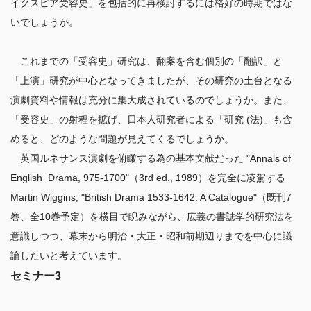
イクスピア受容史」を包括的に再検討するには格好の時期ではな
いでしょうか。 
　これまでの「受容史」研究は、翻案を含む個別の「翻訳」と
「上演」研究が中心となってきましたが、その研究の土台となる
演劇資料や情報は充分に集大成されているのでしょうか。また、
「受容史」の射程を拡げ、日本人研究者による「研究 (法)」も含
めると、どのような問題が見えてくるでしょうか。 

　英国ルネサンス演劇を俯瞰する為の基本文献だった "Annals of 
English  Drama, 975-1700"（3rd ed., 1989）を完全に凌駕する
Martin Wiggins, "British Drama 1533-1642: A Catalogue"（既刊7
巻、全10巻予定）を横目で睨みながら、広義の書誌学的研究法を
意識しつつ、幕末から明治・大正・昭和前期辺りまでを中心に議
セミナー3