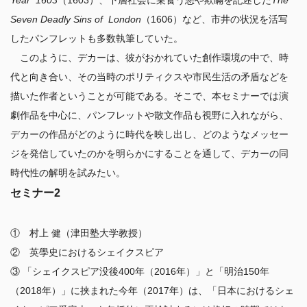
Year  1603
（1603）、下層社会に巣食う悪や欺瞞を記述した
The
Seven Deadly Sins of  London
（1606）など、市井の状況を活写
したパンフレットも多数執筆していた。

　このように、デカーは、彼がおかれていた創作環境の中で、時
代と向き合い、その当時のポリティクスや市民生活の矛盾などを
描いた作者ということが可能である。そこで、本セミナーでは演
劇作品を中心に、パンフレットや散文作品も視野に入れながら、
デカーの作品がどのように時代を映し出し、どのようなメッセー
ジを発信していたのかを明らかにすることを通して、デカーの同
セミナー2
①　村上 健（津田塾大学教授）

②　英學史におけるシェイクスピア

③ 「シェイクスピア没後400年（2016年）」と「明治150年
（2018年）」に挟まれた今年（2017年）は、「日本におけるシェ