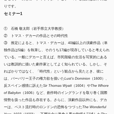
セミナー1
①　石橋 敬太郎（岩手県立大学教授）

②　トマス・デカーの作品とその時代性

③　推定によると、トマス・デカーは、40編以上の演劇作品（単
独作品は5編）を執筆し、そのうち17編が現存していると考えられ
ている。一般にデカーと言えば、市民階級の生活を写実的にある
いは教訓的に描いた劇作家としてよく知られている。しかし、そ
ればかりではなく、「時代性」という観点から見たとき、彼に
は、バーバリー王子の権力欲を描いた
Lust’s
 Dominion
（1600）
、
反スペイン感情に訴えた
Sir
 Thomas Wyatt
（1604）や
The
 Whore 
of Babylon
（1606）など、創作時のイングランドを取り巻く国際
情勢を扱った作品も存在する。さらに、演劇作品以外にも、デカ
ーは、ペスト流行時のロンドンの恐怖をつづった
The
 Wonderful 