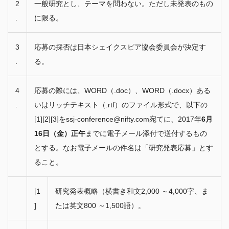
2
一般研究とし、テーマを問わない。ただし未発表のもの
.
に限る。
3
応募の採否は日本シェイクスピア協会委員会が決定す
.
る。
4
応募の際には、WORD（.doc）、WORD（.docx）ある
.
いはリッチテキスト（.rtf）のファイル形式で、以下の
[1][2][3]をssj-conference@nifty.com宛てに、2017年
6月
16日（金）正午
までに電子メール添付で送付するもの
とする。なお電子メールの件名は「研究発表応募」とす
ること。
[1
研究発表概略（横書き和文2,000 ～4,000字、ま
]
たは英文800 ～1,500語）。