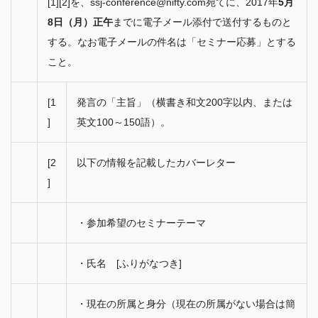
[1][2]を、ssj-conference@nifty.com宛てに、2017年
5月
8日（月）正午
までに電子メール添付で送付するものと
する。なお電子メールの件名は「セミナー応募」とする
こと。
[1
発言の「主旨」（横書き和文200字以内、または
]
英文100～150語）。
[2
以下の情報を記載したカバーレター
] 
・参加希望のセミナーテーマ
・氏名　[ふりがなつき]
・現在の所属と身分（現在の所属がない場合は簡