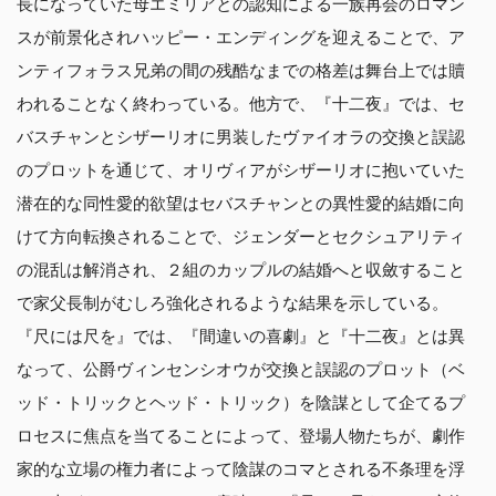
長になっていた母エミリアとの認知による一族再会のロマン
スが前景化されハッピー・エンディングを迎えることで、ア
ンティフォラス兄弟の間の残酷なまでの格差は舞台上では贖
われることなく終わっている。他方で、『十二夜』では、セ
バスチャンとシザーリオに男装したヴァイオラの交換と誤認
のプロットを通じて、オリヴィアがシザーリオに抱いていた
潜在的な同性愛的欲望はセバスチャンとの異性愛的結婚に向
けて方向転換されることで、ジェンダーとセクシュアリティ
の混乱は解消され、２組のカップルの結婚へと収斂すること
で家父長制がむしろ強化されるような結果を示している。
『尺には尺を』では、『間違いの喜劇』と『十二夜』とは異
なって、公爵ヴィンセンシオウが交換と誤認のプロット（ベ
ッド・トリックとヘッド・トリック）を陰謀として企てるプ
ロセスに焦点を当てることによって、登場人物たちが、劇作
家的な立場の権力者によって陰謀のコマとされる不条理を浮