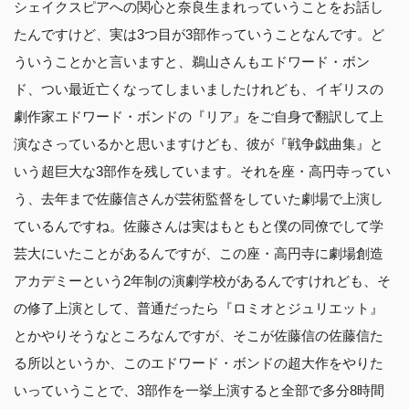
シェイクスピアへの関心と奈良生まれっていうことをお話し
たんですけど、実は3つ目が3部作っていうことなんです。ど
ういうことかと言いますと、鵜山さんもエドワード・ボン
ド、つい最近亡くなってしまいましたけれども、イギリスの
劇作家エドワード・ボンドの『リア』をご自身で翻訳して上
演なさっているかと思いますけども、彼が『戦争戯曲集』と
いう超巨大な3部作を残しています。それを座・高円寺ってい
う、去年まで佐藤信さんが芸術監督をしていた劇場で上演し
ているんですね。佐藤さんは実はもともと僕の同僚でして学
芸大にいたことがあるんですが、この座・高円寺に劇場創造
アカデミーという2年制の演劇学校があるんですけれども、そ
の修了上演として、普通だったら『ロミオとジュリエット』
とかやりそうなところなんですが、そこが佐藤信の佐藤信た
る所以というか、このエドワード・ボンドの超大作をやりた
いっていうことで、3部作を一挙上演すると全部で多分8時間