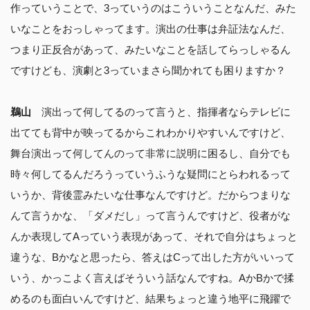
作っていうことで、3っていうのはこういうことなんだ、みた
いなことをおっしゃってます。演出の仕事は弁証法なんだ、
つまり正反合があって、みたいなことを話してらっしゃるん
ですけども、演劇と3っていまさら聞かれても困りますか？
鵜山
演出って何してるのって言うと、指揮者ならテレビに
出てても背中が映ってるからこれわかりやすいんですけど、
舞台演出って何してんのって非常に説明に困るし、自分でも
時々何してるんだろうっていうふうな疑問にとらわれるって
いうか、背後霊みたいな仕事なんですけど。だからつまりな
んて言うかな、「ダメだし」って言うんですけど、役者がな
んか表現してAっていう表現があって、それで自分はちょっと
違うな、Bかなと思ったら、答えはCって出した方がいいって
いう、かっこよく言えばそういう話なんですね。AかBかで揉
めるのも面白いんですけど、結果ちょっと違う地平に飛躍で