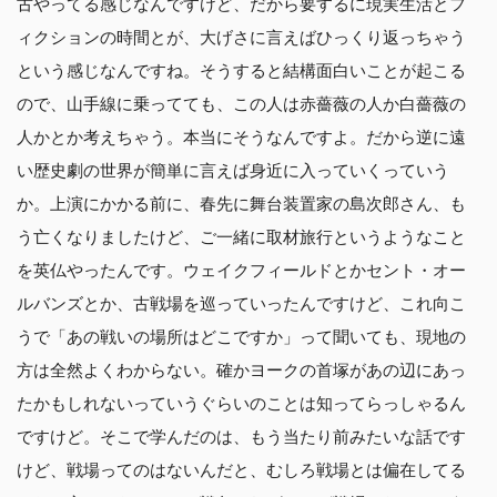
古やってる感じなんですけど、だから要するに現実生活とフ
ィクションの時間とが、大げさに言えばひっくり返っちゃう
という感じなんですね。そうすると結構面白いことが起こる
ので、山手線に乗ってても、この人は赤薔薇の人か白薔薇の
人かとか考えちゃう。本当にそうなんですよ。だから逆に遠
い歴史劇の世界が簡単に言えば身近に入っていくっていう
か。上演にかかる前に、春先に舞台装置家の島次郎さん、も
う亡くなりましたけど、ご一緒に取材旅行というようなこと
を英仏やったんです。ウェイクフィールドとかセント・オー
ルバンズとか、古戦場を巡っていったんですけど、これ向こ
うで「あの戦いの場所はどこですか」って聞いても、現地の
方は全然よくわからない。確かヨークの首塚があの辺にあっ
たかもしれないっていうぐらいのことは知ってらっしゃるん
ですけど。そこで学んだのは、もう当たり前みたいな話です
けど、戦場ってのはないんだと、むしろ戦場とは偏在してる