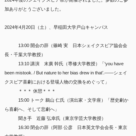
加ありがとうございました。
2024年4月20日（土）、早稲田大学戸山キャンパス
13:00 開会の辞（篠崎 実 日本シェイクスピア協会会
長・千葉大学教授）
13:10 講演 末廣 幹氏（専修大学教授）「‘you have
been mistook. / But nature to her bias drew in that’.――シェイ
クスピア喜劇における登場人物の交換をめぐって」
＊＊＊ 休憩＊＊＊
15:00 トーク 鵜山 仁氏（演出家・文学座）「歴史劇か
ら喜劇へ、そして悲劇へ」
聞き手 近藤 弘幸氏（東京学芸大学教授）
16:30 閉会の辞（阿部 公彦 日本英文学会会長・東京