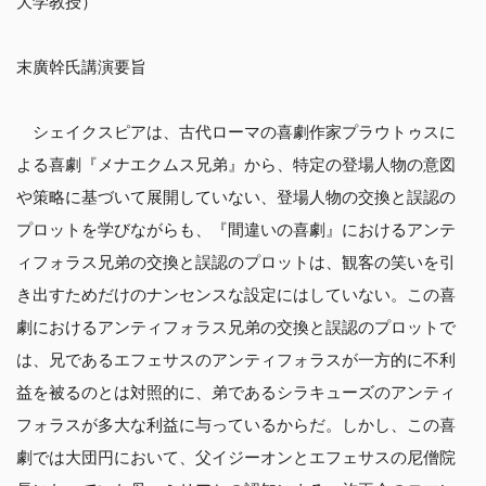
大学教授）
末廣幹氏講演要旨
シェイクスピアは、古代ローマの喜劇作家プラウトゥスに
よる喜劇『メナエクムス兄弟』から、特定の登場人物の意図
や策略に基づいて展開していない、登場人物の交換と誤認の
プロットを学びながらも、『間違いの喜劇』におけるアンテ
ィフォラス兄弟の交換と誤認のプロットは、観客の笑いを引
き出すためだけのナンセンスな設定にはしていない。この喜
劇におけるアンティフォラス兄弟の交換と誤認のプロットで
は、兄であるエフェサスのアンティフォラスが一方的に不利
益を被るのとは対照的に、弟であるシラキューズのアンティ
フォラスが多大な利益に与っているからだ。しかし、この喜
劇では大団円において、父イジーオンとエフェサスの尼僧院