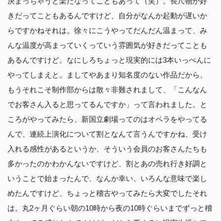
決まっちゃうと楽だなってこともあって（笑）。長尺物が好
きだってこともあるんですけど、自分がなんか起動が遅いか
らですかねそれは。徐々にこうやってだんだん温まって、み
んな温度が高まっていくっていう雰囲気が好きだってことも
あるんですけど。なにしろちょっと現実的には3本いっぺんに
やってしまえと。ましてやあまり知名度のない作品だから、
もうそれこそ制作部からは散々非難されまして、「こんなん
でお客さん入ると思ってるんですか」って言われました。と
ころがやってみたら、新国立劇場ってのはオペラをやってる
んで、連続上演化について割となんて言うんですかね、受け
入れる感性があるというか、そういう会員のお客さんたちも
多かったのかわかんないですけど、割とあの売れ行き好調と
いうことで始まったんで、なんか幸い、いろんな意味で楽し
めたんですけど、ちょっと稽古やってみたら大変でしたそれ
は。丸2ヶ月ぐらい朝の10時から夜の10時ぐらいまでずっと稽