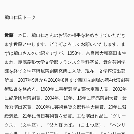
鵜山仁氏トーク
近藤
本日、鵜山仁さんのお話の相手を務めさせていただき
ます近藤と申します。どうぞよろしくお願いいたします。ま
ずは鵜山さんのご紹介ですが、1953年、奈良県大和高田市生
まれ。慶應義塾大学文学部フランス文学科卒業、舞台芸術学
院を経て文学座附属演劇研究所に入所。現在、文学座演出部
所属。2007年9月から2010年8月まで新国立劇場の第4代演劇芸
術監督を務める。1989年に芸術選奨文部大臣新人賞、2002年
に紀伊國屋演劇賞、2004年、10年、16年に読売演劇大賞・最
優秀演出家賞。2010年に芸術選奨文部科学大臣賞、20年に紫
綬褒章、21年に毎日芸術賞を受賞。主な演出作品に『グリー
クス』（文学座）、『父と暮せば』（こまつ座）、『ヘンリ
ー六世』『リチャード三世』『ヘンリー四世』『ヘンリー五