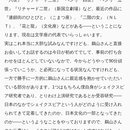
世』『リチャード二世』（新国立劇場）など。最近の作品に
『連鎖街のひとびと』（こまつ座）、『二階の女』（ＮＬ
Ｔ）、『花と龍』（文化座）などがある――ということにな
ります。現在は文学座の代表でいらっしゃいます。
実はこれ本当に大胆な試みなんですけども、鵜山さんと直接
お会いしてお話するのは今日が初めてでして、事前の打ち合
わせをほとんどしていないなかで、今からどうやって90分頑
張っていこうか、と必死になってる状況なんですけれども、
一方で勝手に一方的に鵜山さんに親近感を抱かせていただい
ている部分があります。1つはもちろん僕自身がシェイクスピ
ア研究者であり、とりわけ上演研究であるとか受容研究――
日本のなかでシェイクスピアという人がどのように受け入れ
られてきて定着してきたのか、日本文化の一部となってきた
のか――というようなことをやっておりますので、鵜山さん