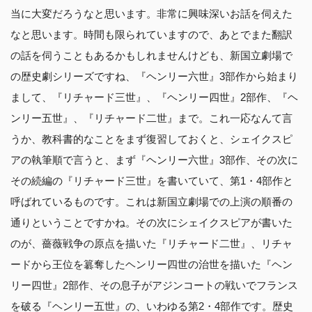
当に大変だろうなと思います。非常に興味深いお話を伺えた
なと思います。時間も限られていますので、あとでまた翻訳
の話を伺うこともあるかもしれませんけども、新国立劇場で
の歴史劇シリーズですね、『ヘンリー六世』3部作から始まり
まして、『リチャード三世』、『ヘンリー四世』2部作、『ヘ
ンリー五世』、『リチャード二世』まで。これ一応なんて言
うか、教科書的なことをまず復習しておくと、シェイクスピ
アの執筆順で言うと、まず『ヘンリー六世』3部作、その次に
その続編の『リチャード三世』を書いていて、第1・4部作と
呼ばれているものです。これは新国立劇場での上演の順番の
通りということですかね。その次にシェイクスピアが書いた
のが、薔薇戦争の原点を描いた『リチャード二世』、リチャ
ードから王位を簒奪したヘンリー四世の治世を描いた『ヘン
リー四世』2部作、その息子がアジンコートの戦いでフランス
を破る『ヘンリー五世』の、いわゆる第2・4部作です。歴史