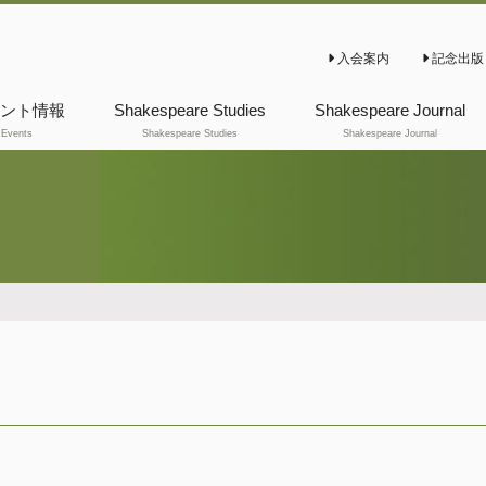
入会案内
記念出版
ント情報
Shakespeare Studies
Shakespeare Journal
Events
Shakespeare Studies
Shakespeare Journal
これまでの
これまでの
Shakespeare Studies
Shakespeare Journal