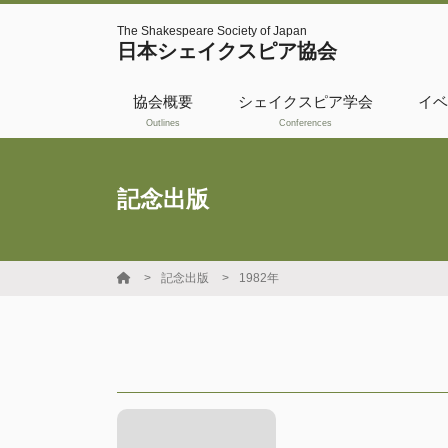
The Shakespeare Society of Japan
日本シェイクスピア協会
協会概要
シェイクスピア学会
イベ
Outlines
Conferences
活動履歴
共催・後援
記念出版
WSBO
国際交流フェロー
記念出版
1982年
シップ
日本シェイクスピ
ア協会奨励賞