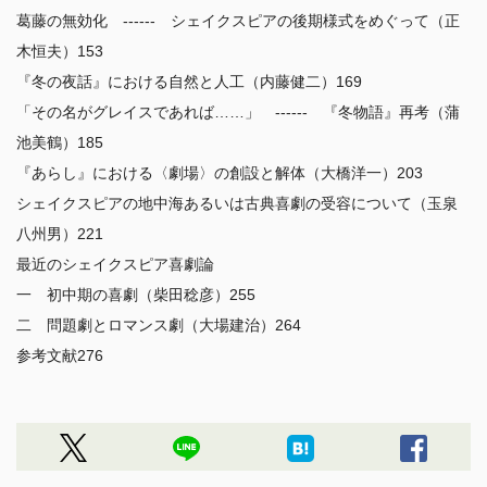
葛藤の無効化　------　シェイクスピアの後期様式をめぐって（正
木恒夫）153

『冬の夜話』における自然と人工（内藤健二）169

「その名がグレイスであれば……」　------　『冬物語』再考（蒲
池美鶴）185

『あらし』における〈劇場〉の創設と解体（大橋洋一）203

シェイクスピアの地中海あるいは古典喜劇の受容について（玉泉
八州男）221

最近のシェイクスピア喜劇論

一　初中期の喜劇（柴田稔彦）255

二　問題劇とロマンス劇（大場建治）264

参考文献276