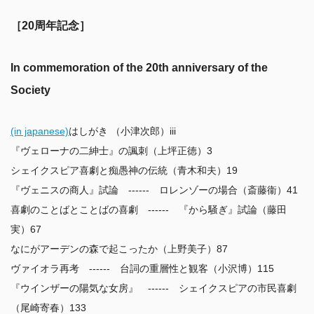
［20周年記念］
In commemoration of the 20th anniversary of the 
Society
(in japanese)
はしがき （小津次郎）iii

『ヴェローナの二紳士』の諷刺（上坪正徳）3

シェイクスピア喜劇と痴愚神の伝統（青木和夫）19

『ヴェニスの商人』試論　------　ロレンゾーの場合（斎藤衞）41

喜劇のことばとことばの喜劇　------　『から騒ぎ』試論（藤田
実）67

なにがアーデンの森で起こったか（上野美子）87

ヴァイオラ再考　------　台詞の重層性と観客（小沢博）115

『ウインザーの陽気な女房』　------　シェイクスピアの市民喜劇
（尾崎寄春）133
