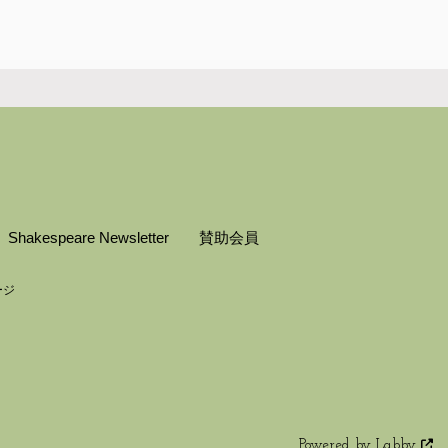
Shakespeare Newsletter
賛助会員
ージ
Powered by Labby