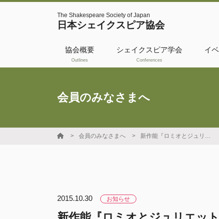
The Shakespeare Society of Japan
日本シェイクスピア協会
協会概要
シェイクスピア学会
イベ
Outlines
Conferences
活動履歴
共催・後援
会員のみなさまへ
WSBO
国際交流フェロー
会員のみなさまへ
新作能『ロミオとジュリエット』公演のお知らせ
シップ
日本シェイクスピ
ア協会奨励賞
2015.10.30
お知らせ
新作能『ロミオとジュリエット