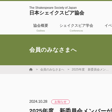
The Shakespeare Society of Japan
日本シェイクスピア協会
協会概要
シェイクスピア学会
イベ
Outlines
Conferences
活動履歴
共催・後援
会員のみなさまへ
WSBO
国際交流フェロー
会員のみなさまへ
2025年度 新委員会メンバーが決定しました。
シップ
日本シェイクスピ
ア協会奨励賞
2024.10.28
お知らせ
2025年度 新委員会メンバー