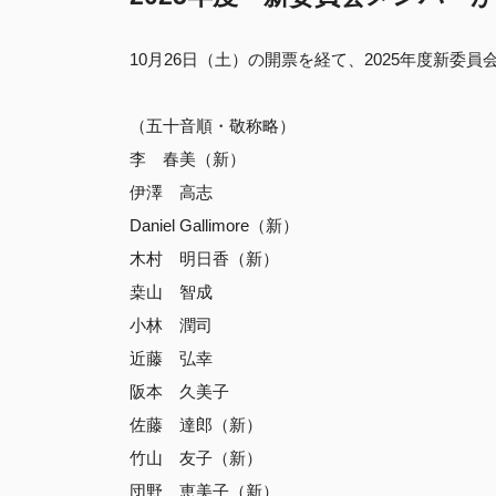
10月26日（土）の開票を経て、2025年度新
（五十音順・敬称略）
李 春美（新）
伊澤 高志
Daniel Gallimore（新）
木村 明日香（新）
桒山 智成
小林 潤司
近藤 弘幸
阪本 久美子
佐藤 達郎（新）
竹山 友子（新）
団野 恵美子（新）