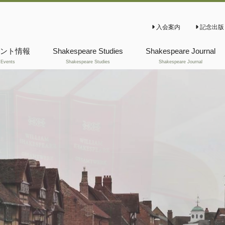
入会案内
記念出版
ント情報
Shakespeare Studies
Shakespeare Journal
Events
Shakespeare Studies
Shakespeare Journal
これまでの
これまでの
Shakespeare Studies
Shakespeare Journal