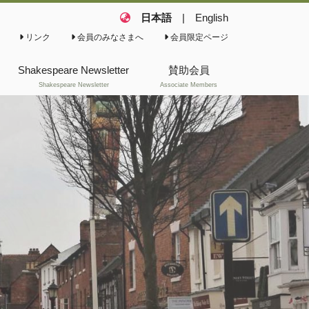
日本語
|
English
リンク
会員のみなさまへ
会員限定ページ
Shakespeare Newsletter
賛助会員
Shakespeare Newsletter
Associate Members
これまでのShakespeare
Newsletter(会報)
これまでのShakespeare
News