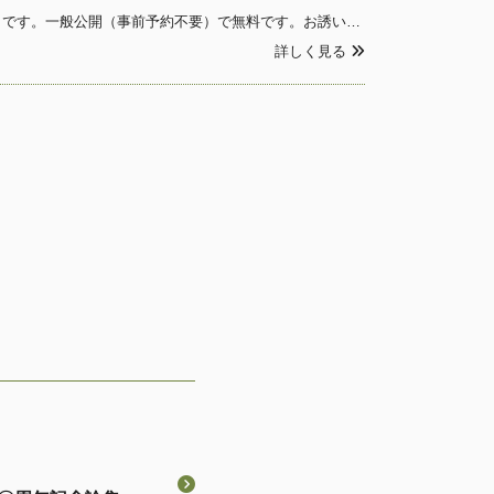
2025年度シェイクスピア祭（日本英文学会・日本シェイクスピア協会共催）の予定は以下の通りです。一般公開（事前予約不要）で無料です。お誘いあわせのうえ、奮ってご参加ください。 日時：2025年4月26日（土）13:00～16:40場所：立正大学品川キャンパス 11号館5
詳しく見る