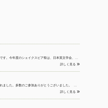
2026年度の総会ならびにシェイクスピア祭は、2026年4月26日（日）に対面で開催される予定です。今年度のシェイクスピア祭は、日本英文学会、日本シェイクスピア協会、日本女子大学英文学科の共催で行われ、一般公開（非会員は要事前申込）で無料です。お誘いあわせのうえ、奮ってご参加く
詳しく見る
2025年4月26日（土）、立正大学品川キャンパスにおいて、2025年度シェイクスピア祭が開催されました。多数のご参加ありがとうございました。 開会の辞 佐藤 達郎（日本シェイクスピア協会会長・日本女子大学教授） 講演 井出 新氏（慶応義
詳しく見る