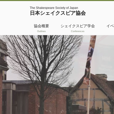
The Shakespeare Society of Japan
日本シェイクスピア協会
協会概要
シェイクスピア学会
イベ
Outlines
Conferences
活動履歴
共催・後援
WSBO
国際交流フェロー
シップ
日本シェイクスピ
ア協会奨励賞