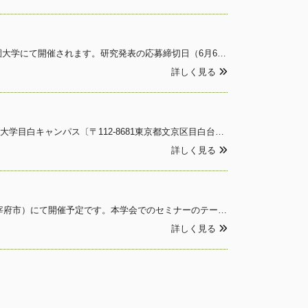
第64回シェイクスピア学会は、2026年10月3日（土）、4日（日）の 2日間にわたり、筑紫女学園大学にて開催されます。研究発表の応募締切日（6月6日正午）が迫ってまいりました。募集要項は、Shakespeare Newsletter Vol. 65 No. 2（NL
詳しく見る
第63回シェイクスピア学会が、2025年10月11日（土）、12日（日）の2日間にわたり、日本女子大学目白キャンパス〔〒112-8681東京都文京区目白台2丁目8番1号〕にて開催されました。プログラムの詳細は、「第63回シェイクスピア学会のご案内」をご参照ください。セミナーの要旨
詳しく見る
第64回シェイクスピア学会は、2026年10月3日（土）・4日（日）に筑紫女学園大学（福岡県太宰府市）にて開催予定です。本学会でのセミナーのテーマを募集いたします。詳細はShakespeare Newsletter 2025 No. 1の5頁をご覧ください。
詳しく見る