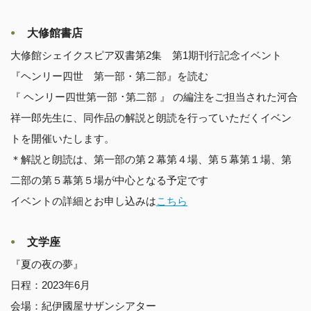
大修館書店
大修館シェイクスピア双書第2集 第1期刊行記念イベント
『ヘンリー四世 第一部・第二部』を読む
『 ヘンリー四世第一部 ･第二部 』 の編注をご担当された河合
祥一郎先生に、同作品の解説と朗読を行っていただくイベン
トを開催いたします。
＊解説と朗読は、第一部の第２幕第４場、第５幕第１場、第
二部の
第５幕第５場が中心となる予定です
イベントの詳細とお申し込みは
こちら
文学座
『夏の夜の夢』
日程：2023年6月
会場：紀伊國屋サザンシアター